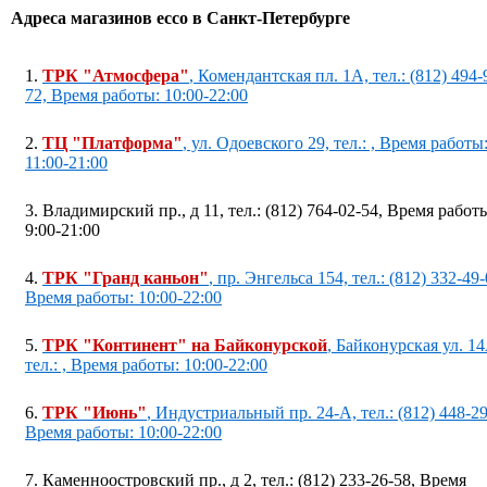
Адреса магазинов ecco в Санкт-Петербурге
1.
ТРК "Атмосфера"
, Комендантская пл. 1А, тел.: (812) 494-
72, Время работы: 10:00-22:00
2.
ТЦ "Платформа"
, ул. Одоевского 29, тел.: , Время работы
11:00-21:00
3. Владимирский пр., д 11, тел.: (812) 764-02-54, Время работ
9:00-21:00
4.
ТРК "Гранд каньон"
, пр. Энгельса 154, тел.: (812) 332-49-
Время работы: 10:00-22:00
5.
ТРК "Континент" на Байконурской
, Байконурская ул. 14
тел.: , Время работы: 10:00-22:00
6.
ТРК "Июнь"
, Индустриальный пр. 24-A, тел.: (812) 448-29
Время работы: 10:00-22:00
7. Каменноостровский пр., д 2, тел.: (812) 233-26-58, Время