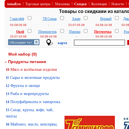
|
|
|
|
|
|
tomall.ru
Торговые центры
Магазины
Скидки
Коллекции
Новости
Товары со скидками из катал
7 шагофф
7Я Семья
Ашан
Верный
Дик
03.08-09.08
-
23.07-05.08
04.08-10.08
03.08
Окей
Перекресток
Призма
Пятерочка
Реа
23.07-19.08
04.08-10.08
-
04.08-10.08
карта
Мой набор
(
0
)
– Продукты питания
Мясо и колбасные изделия
10
Сыры и молочные продукты
11
Фрукты и овощи
12
Рыба и морепродукты
13
Полуфабрикаты и заморозка
14
Сахар, крупы, кофе, чай,
15
чипсы
Майонез, масло, консервы,
16