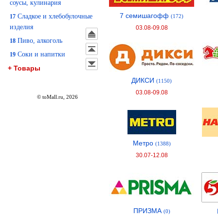
соусы, кулинария
7 семишагофф
Сладкое и хлебобулочные
17
(172)
изделия
03.08-09.08
Пиво, алкоголь
18
Соки и напитки
19
+ Товары
ДИКСИ
(1150)
03.08-09.08
© toMall.ru, 2026
Метро
(1388)
30.07-12.08
ПРИЗМА
(0)