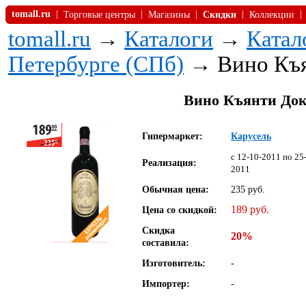
tomall.ru
|
|
|
|
|
Торговые центры
Магазины
Скидки
Коллекции
tomall.ru
→
Каталоги
→
Катал
Петербурге (СПб)
→ Вино Къя
Вино Къянти Докг
Гипермаркет:
Карусель
c 12-10-2011 по 25
Реализация:
2011
Обычная цена:
235 руб.
189 руб.
Цена со скидкой:
Скидка
20%
составила:
Изготовитель:
-
Импортер:
-