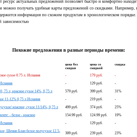
т ресурс актуальных предложений позволяет быстро и комфортно находит
и можно получать удобные карты предложений со скидками. Например, в
одержится информация по схожим продуктам в хронологическом порядке.
ой зависимостью
Похожие предложения в разные периоды времени:
цена без
цена со
скидка
скидки
скидкой
ное сухое 0.75 л. Испания
-
179 руб.
-
 Испания
-
129 руб.
-
 75 л, красное сухое 14%, 0,75 л
579 руб.
399 руб.
31%
кое 11-12% 0,75 л Испания
-
219 руб.
-
усухое/ красное, сухое 11/14%, 0,75 л
499 руб.
374 руб.
25%
нте: - белое - красное
154.99 руб.
124.99 руб.
19%
 Испания
-
129 руб.
-
, Шенин Блан белое полусухое 12.5-
309 руб.
239 руб.
23%