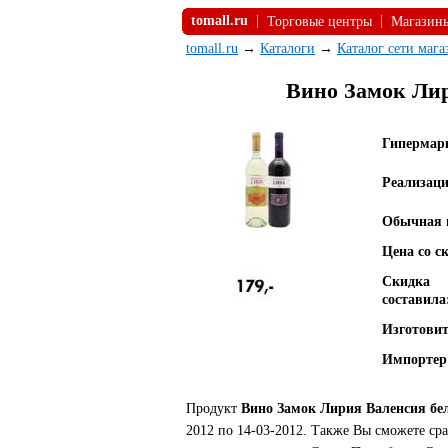
tomall.ru
|
|
Торговые центры
Магазин
tomall.ru
→
Каталоги
→
Каталог сети маг
Вино Замок Лири
Гипермар
Реализаци
Обычная 
Цена со с
Скидка
составила
Изготовит
Импортер
Продукт
Вино Замок Лирия Валенсия бел
2012 по 14-03-2012. Также Вы сможете ср