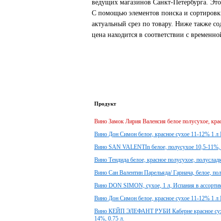
ведущих магазинов Санкт-Петербурга. Это
С помощью элементов поиска и сортировк
актуальный срез по товару. Ниже также с
цена находится в соответствии с временн
Продукт
Вино Замок Лирия Валенсия белое полусухое, крас
Вино Дон Симон белое, красное сухое 11-12% 1 л
Вино SAN VALENTIn белое, полусухое 10,5-11%, 0,
Вино Тендида белое, красное полусухое, полуслад
Вино Сан Валентин Парельяда/ Гарнача, белое, пол
Вино DON SIMON, сухое, 1 л, Испания в ассортиме
Вино Дон Симон белое, красное сухое 11-12% 1 л
Вино КЕЙП ЭЛЕФАНТ РУБИ Каберне красное сухое
14%, 0.75 л.