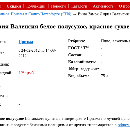
|
|
|
|
|
|
ы
Скидки
Коллекции
Новости
Каталоги
Активность
О про
азинов Призма в Санкт-Петербурге (СПб)
→ Вино Замок Лирия Валенсия б
я Валенсия белое полусухое, красное сухое
Рубрика:
Пиво, алкоголь 
кет:
Призма
ГОСТ / ТУ:
-
c 24-02-2012 по 14-03-
я:
Состав:
-
2012
Калорийность:
-
цена:
100гр. содержит:
-
179 руб.
кидкой:
Вес, объем:
75 л
:
ель:
-
:
-
ое полусухое
Вы можете купить в гипермаркете Призма по лучшей цене 
авнить продукт с близкими позициями от других гипермаркетов в
общем 