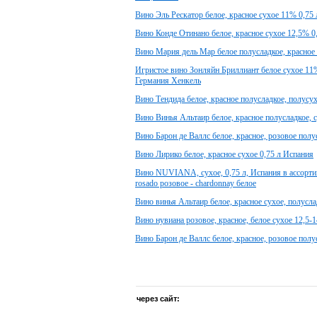
Вино Эль Рескатор белое, красное сухое 11% 0,75 
Вино Конде Отинано белое, красное сухое 12,5% 0
Вино Мария дель Мар белое полусладкое, красное 
Игристое вино Зонляйн Бриллиант белое сухое 11%
Германия Хенкель
Вино Тендида белое, красное полусладкое, полусу
Вино Винья Альтаир белое, красное полусладкое, 
Вино Барон де Валлс белое, красное, розовое полу
Вино Лирико белое, красное сухое 0,75 л Испания
Вино NUVIANA, сухое, 0,75 л, Испания в ассортиме
rosado розовое - chardonnay белое
Вино винья Альтаир белое, красное сухое, полусла
Вино нувиана розовое, красное, белое сухое 12,5-
Вино Барон де Валлс белое, красное, розовое полу
через сайт: