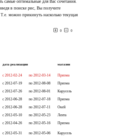
ь самые оптимальные для Вас сочетания.
ведя в поиске рис, Вы получите
 Т.е. можно прикинуть насколько текущая
0
0
дата реализации
магазин
c 2012-02-24
по 2012-03-14
Призма
c 2012-07-19
по 2012-08-08
Призма
c 2012-07-26
по 2012-08-01
Карусель
c 2012-06-28
по 2012-07-18
Призма
c 2012-06-28
по 2012-07-11
Окей
c 2012-05-10
по 2012-05-23
Лента
c 2012-04-26
по 2012-05-16
Призма
c 2012-05-31
по 2012-05-06
Карусель