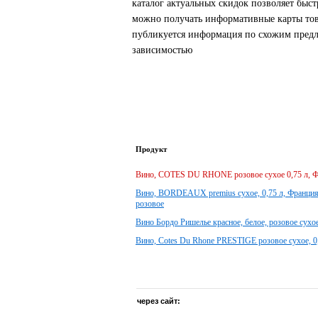
каталог актуальных скидок позволяет быс
можно получать информативные карты това
публикуется информация по схожим предло
зависимостью
Продукт
Вино, COTES DU RHONE розовое сухое 0,75 л, 
Вино, BORDEAUX premius сухое, 0,75 л, Франция в
розовое
Вино Бордо Ришелье красное, белое, розовое сухо
Вино, Cotes Du Rhone PRESTIGE розовое сухое, 0
через сайт: