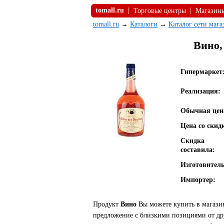
tomall.ru
|
|
Торговые центры
Магазин
tomall.ru
→
Каталоги
→
Каталог сети маг
Вино,
Гипермаркет
Реализация:
Обычная цен
Цена со скид
Скидка
составила:
Изготовитель
Импортер:
Продукт
Вино
Вы можете купить в магазин
предложение с близкими позициями от др