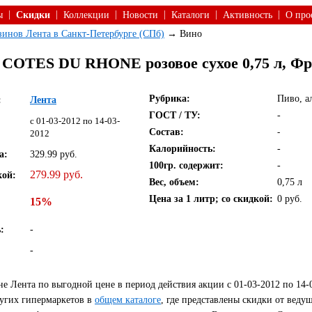
|
|
|
|
|
|
ы
Скидки
Коллекции
Новости
Каталоги
Активность
О про
азинов Лента в Санкт-Петербурге (СПб)
→ Вино
 COTES DU RHONE розовое сухое 0,75 л, Ф
Рубрика:
Пиво, а
:
Лента
ГОСТ / ТУ:
-
c 01-03-2012 по 14-03-
Состав:
-
2012
Калорийность:
-
а:
329.99 руб.
100гр. содержит:
-
279.99 руб.
кой:
Вес, объем:
0,75 л
Цена за 1 литр; со скидкой:
0 руб.
15%
:
-
-
е Лента по выгодной цене в период действия акции с 01-03-2012 по 14-
угих гипермаркетов в
общем каталоге
, где представлены скидки от веду