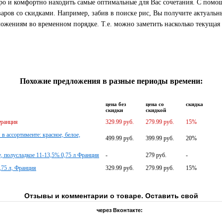
тро и комфортно находить самые оптимальные для Вас сочетания. С помо
ров со скидками. Например, забив в поиске рис, Вы получите актуаль
жениям во временном порядке. Т.е. можно заметить насколько текущая 
Похожие предложения в разные периоды времени:
цена без
цена со
скидка
скидки
скидкой
Франция
329.99 руб.
279.99 руб.
15%
 ассортименте: красное, белое,
499.99 руб.
399.99 руб.
20%
е, полусладкое 11-13,5% 0,75 л Франция
-
279 руб.
-
,75 л, Франция
329.99 руб.
279.99 руб.
15%
Отзывы и комментарии о товаре. Оставить свой
через Вконтакте: