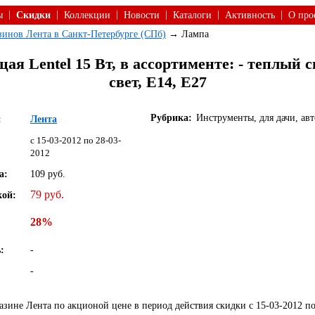
|
|
|
|
|
|
ы
Скидки
Коллекции
Новости
Каталоги
Активность
О про
азинов Лента в Санкт-Петербурге (СПб)
→ Лампа
я Lentel 15 Вт, в ассортименте: - теплый с
свет, Е14, Е27
Рубрика:
Инструменты, для дачи, ав
:
Лента
c 15-03-2012 по 28-03-
2012
а:
109 руб.
79 руб.
кой:
28%
:
-
-
зине Лента по акционой цене в период действия скидки с 15-03-2012 по