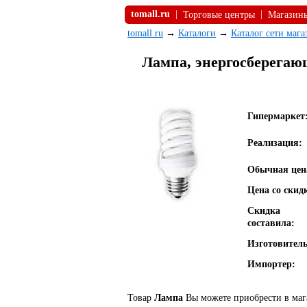
tomall.ru
|
|
Торговые центры
Магазин
tomall.ru
→
Каталоги
→
Каталог сети маг
Лампа, энергосберегающа
Гипермаркет
Реализация:
Обычная цен
Цена со скид
Скидка
составила:
Изготовитель
Импортер:
Товар
Лампа
Вы можете приобрести в мага