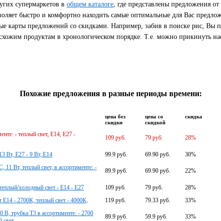
угих супермаркетов в
общем каталоге
, где представлены предложения от
воляет быстро и комфортно находить самые оптимальные для Вас предло
е карты предложений со скидками. Например, забив в поиске рис, Вы п
хожим продуктам в хронологическом порядке. Т.е. можно прикинуть нас
Похожие предложения в разные периоды времени:
цена без
цена со
скидка
скидки
скидкой
нте: - теплый свет, Е14, Е27 -
109 руб.
79 руб.
28%
3 Вт, Е27 - 9 Вт, Е14
99.9 руб.
69.90 руб.
30%
11 Вт, теплый свет, в ассортименте: -
89.9 руб.
69.90 руб.
22%
 теплый/холодный свет - E14 - E27
109 руб.
79 руб.
28%
Е14 - 2700К, теплый свет - 4000К,
119 руб.
79.33 руб.
33%
 В, трубка Т3 в ассортименте: - 2700
89.9 руб.
59.9 руб.
33%
 свет,