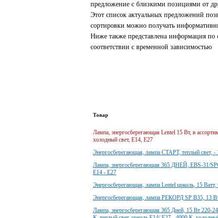
предложение с близкими позициями от др
Этот список актуальных предложений поз
сортировки можно получать информативны
Ниже также представлена информация по с
соответствии с временной зависимостью
Товар
Лампа, энергосберегающая Lentel 15 Вт, в ассортиме
холодный свет, Е14, Е27
Энергосберегающая, лампа СТАРТ, теплый свет, - 1
Лампа, энергосберегающая 365 ДНЕЙ, EBS-31/SPC, 
Е14 - Е27
Энергосберегающая, лампа Lentel цоколь, 15 Ватт,
Энергосберегающая, лампа РЕКОРД SP В35, 13 Вт 
Лампа, энергосберегающая 365 Дней, 15 Вт 220-240
К, теплый свет, цоколь Е14/ Е27 - 4000 К, холодный