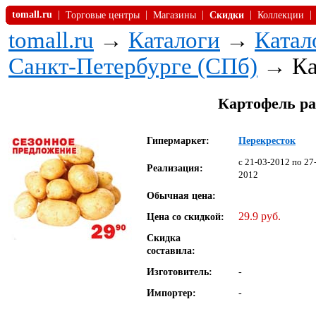
tomall.ru
|
|
|
|
|
Торговые центры
Магазины
Скидки
Коллекции
tomall.ru
→
Каталоги
→
Катал
Санкт-Петербурге (СПб)
→ Ка
Картофель ра
Гипермаркет:
Перекресток
c 21-03-2012 по 27
Реализация:
2012
Обычная цена:
29.9 руб.
Цена со скидкой:
Скидка
составила:
Изготовитель:
-
Импортер:
-