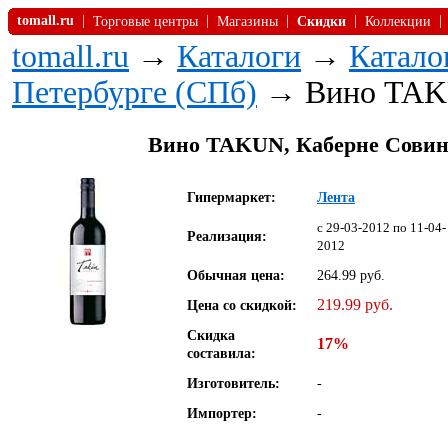
tomall.ru
|
|
|
|
|
Торговые центры
Магазины
Скидки
Коллекции
tomall.ru
→
Каталоги
→
Катало
Петербурге (СПб)
→ Вино TA
Вино TAKUN, Каберне Совиньо
Гипермаркет:
Лента
c 29-03-2012 по 11-04-
Реализация:
2012
Обычная цена:
264.99 руб.
219.99 руб.
Цена со скидкой:
Скидка
17%
составила:
Изготовитель:
-
Импортер:
-