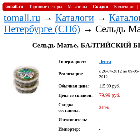
tomall.ru
|
|
|
|
|
Торговые центры
Магазины
Скидки
Коллекции
tomall.ru
→
Каталоги
→
Катало
Петербурге (СПб)
→ Сельдь Ма
Сельдь Матье, БАЛТИЙСКИЙ БЕРЕ
Гипермаркет:
Лента
c 26-04-2012 по 09-05-
Реализация:
2012
Обычная цена:
115.99 руб.
79.99 руб.
Цена со скидкой:
Скидка
31%
составила:
Изготовитель:
-
Импортер:
-