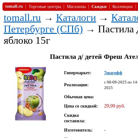
tomall.ru
|
|
|
|
|
Торговые центры
Магазины
Скидки
Коллекции
tomall.ru
→
Каталоги
→
Катал
Петербурге (СПб)
→ Пастила 
яблоко 15г
Пастила д/ детей Фреш Ате
Гипермаркет:
7шагофф
c 08-09-2025 по 14
Реализация:
2025
Обычная цена:
29,99 руб.
Цена со скидкой:
Скидка
составила:
Изготовитель:
-