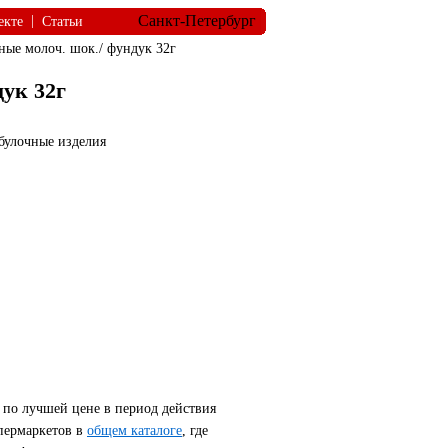
Санкт-Петербург
|
екте
Статьи
ые молоч. шок./ фундук 32г
ук 32г
булочные изделия
по лучшей цене в период действия
пермаркетов в
общем каталоге
, где