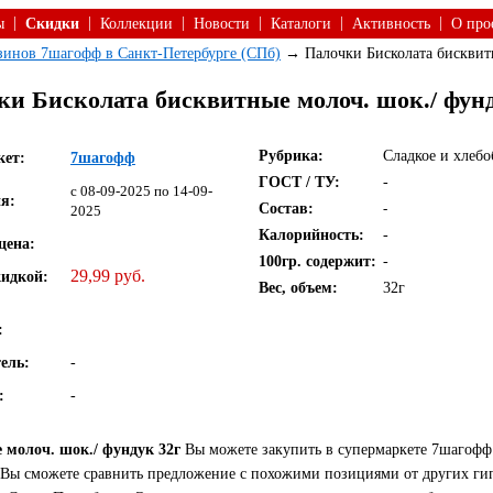
|
|
|
|
|
|
ы
Скидки
Коллекции
Новости
Каталоги
Активность
О про
азинов 7шагофф в Санкт-Петербурге (СПб)
→ Палочки Бисколата бисквитн
ки Бисколата бисквитные молоч. шок./ фунд
Рубрика:
Сладкое и хлебо
кет:
7шагофф
ГОСТ / ТУ:
-
c 08-09-2025 по 14-09-
я:
Состав:
-
2025
Калорийность:
-
цена:
100гр. содержит:
-
29,99 руб.
кидкой:
Вес, объем:
32г
:
ель:
-
:
-
молоч. шок./ фундук 32г
Вы можете закупить в супермаркете 7шагофф 
е Вы сможете сравнить предложение с похожими позициями от других ги