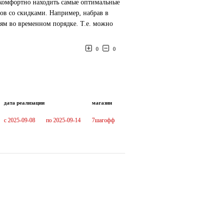
 комфортно находить самые оптимальные
в со скидками. Например, набрав в
ям во временном порядке. Т.е. можно
0
0
дата реализации
магазин
c 2025-09-08
по 2025-09-14
7шагофф