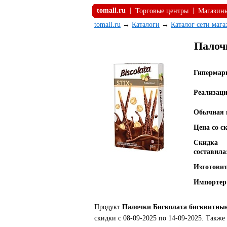
tomall.ru
|
|
Торговые центры
Магазин
tomall.ru
→
Каталоги
→
Каталог сети маг
Палоч
Гипермар
Реализаци
Обычная 
Цена со с
Скидка
составила
Изготовит
Импортер
Продукт
Палочки Бисколата бисквитные 
скидки с 08-09-2025 по 14-09-2025. Такж