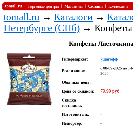
tomall.ru
|
|
|
|
|
Торговые центры
Магазины
Скидки
Коллекции
tomall.ru
→
Каталоги
→
Катал
Петербурге (СПб)
→ Конфеты Л
Конфеты Ласточкина 
Гипермаркет:
7шагофф
c 08-09-2025 по 14
Реализация:
2025
Обычная цена:
79,99 руб.
Цена со скидкой:
Скидка
составила:
Изготовитель:
-
Импортер:
-