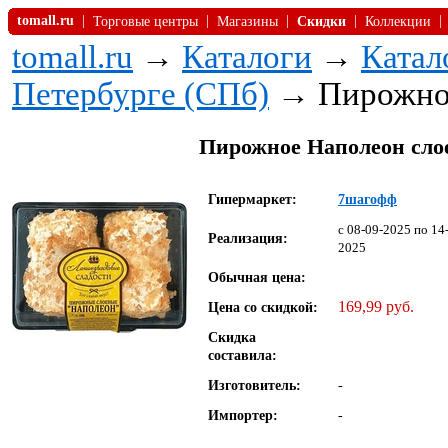
tomall.ru
|
|
|
|
|
Торговые центры
Магазины
Скидки
Коллекции
tomall.ru
→
Каталоги
→
Катал
Петербурге (СПб)
→ Пирожное
Пирожное Наполеон слое
Гипермаркет:
7шагофф
c 08-09-2025 по 14
Реализация:
2025
Обычная цена:
169,99 руб.
Цена со скидкой:
Скидка
составила:
Изготовитель:
-
Импортер:
-