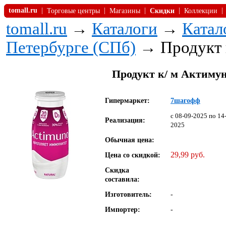
tomall.ru
|
|
|
|
|
Торговые центры
Магазины
Скидки
Коллекции
tomall.ru
→
Каталоги
→
Катал
Петербурге (СПб)
→ Продукт к
Продукт к/ м Актимун
Гипермаркет:
7шагофф
c 08-09-2025 по 14
Реализация:
2025
Обычная цена:
29,99 руб.
Цена со скидкой:
Скидка
составила:
Изготовитель:
-
Импортер:
-