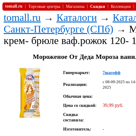
tomall.ru
|
|
|
|
|
Торговые центры
Магазины
Скидки
Коллекции
tomall.ru
→
Каталоги
→
Ката
Санкт-Петербурге (СПб)
→ Мо
крем- брюле ваф.рожок 120-
Мороженое От Деда Мороза ванил
Гипермаркет:
7шагофф
c 08-09-2025 по 14
Реализация:
2025
Обычная цена:
39,99 руб.
Цена со скидкой:
Скидка
составила:
Изготовитель:
-