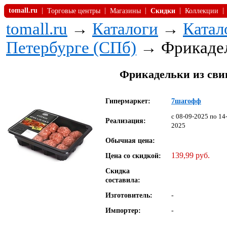
tomall.ru
|
|
|
|
|
Торговые центры
Магазины
Скидки
Коллекции
tomall.ru
→
Каталоги
→
Катал
Петербурге (СПб)
→ Фрикадель
Фрикадельки из свин
Гипермаркет:
7шагофф
c 08-09-2025 по 14
Реализация:
2025
Обычная цена:
139,99 руб.
Цена со скидкой:
Скидка
составила:
Изготовитель:
-
Импортер:
-