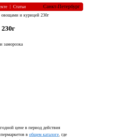
Санкт-Петербург
|
екте
Статьи
овощами и курицей 230г
 230г
и заморозка
годной цене в период действия
ипермаркетов в
общем каталоге
, где