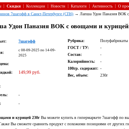
|
|
|
|
|
|
ы
Скидки
Коллекции
Новости
Каталоги
Активность
О про
азинов 7шагофф в Санкт-Петербурге (СПб)
→ Лапша Удон Паназия ВОК с 
а Удон Паназия ВОК с овощами и курицей
Рубрика:
Полуфабрикаты 
кет:
7шагофф
ГОСТ / ТУ:
-
c 08-09-2025 по 14-09-
я:
Состав:
-
2025
Калорийность:
-
цена:
100гр. содержит:
-
149,99 руб.
кидкой:
Вес, объем:
230г
:
ель:
-
:
-
щами и курицей 230г
Вы можете купить в гипермаркете 7шагофф по вы
 Также Вы сможете сравнить продукт с похожими позициями от других г