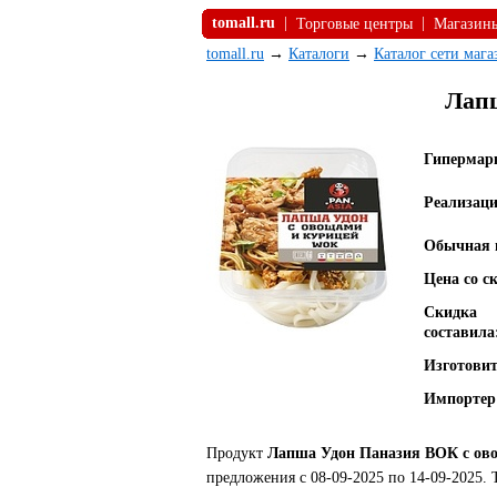
tomall.ru
|
|
Торговые центры
Магазин
tomall.ru
→
Каталоги
→
Каталог сети маг
Лапш
Гипермар
Реализаци
Обычная 
Цена со с
Скидка
составила
Изготовит
Импортер
Продукт
Лапша Удон Паназия ВОК с ово
предложения с 08-09-2025 по 14-09-2025.