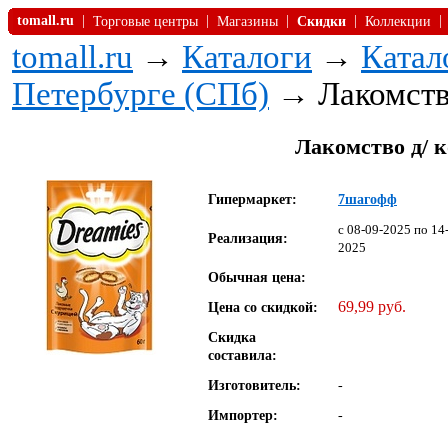
tomall.ru
|
|
|
|
|
Торговые центры
Магазины
Скидки
Коллекции
tomall.ru
→
Каталоги
→
Катал
Петербурге (СПб)
→ Лакомство
Лакомство д/ 
Гипермаркет:
7шагофф
c 08-09-2025 по 14
Реализация:
2025
Обычная цена:
69,99 руб.
Цена со скидкой:
Скидка
составила:
Изготовитель:
-
Импортер:
-