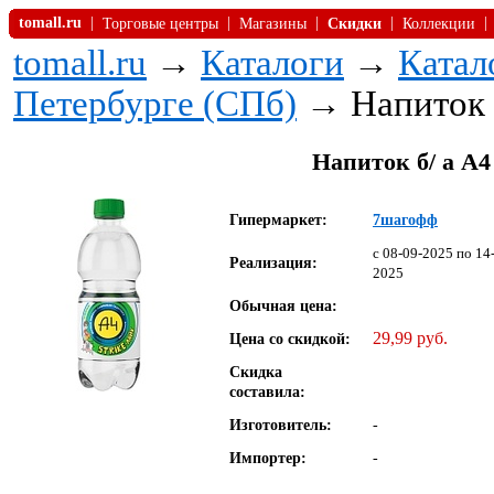
tomall.ru
|
|
|
|
|
Торговые центры
Магазины
Скидки
Коллекции
tomall.ru
→
Каталоги
→
Катал
Петербурге (СПб)
→ Напиток б/
Напиток б/ а А4 
Гипермаркет:
7шагофф
c 08-09-2025 по 14
Реализация:
2025
Обычная цена:
29,99 руб.
Цена со скидкой:
Скидка
составила:
Изготовитель:
-
Импортер:
-