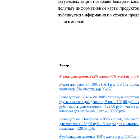
актуальных акций позволяет быстро и ко
получать информативные карты продуктов 
публикуется информация по схожим предло
зависимостью
Товар
Майка, для девочки 92% хлопок 8% эластан, р-р 9
Жакет для девочки, 100% ПАН р-р 116-152, Брюк
полиэстер, 5% эластан, р-р 98-128
Белье детское, Vis-A-Vis 100% хлопок, в ассортиме
трусы классика для девочки, 2 шт. – 129,00 руб. -
руб. - шорты для мальчика – 129,00 руб. - майка д
классика для мальчика, 2 шт. – 199,00 руб.
Белье детское, Doni/Donella 95% хлопок, 5% эласта
для мальчика – 59,99 руб. - боксеры для мальчика 
мальчика – 129,00 руб.
Футболка для девочки, 100% хлопок р-р 116-152, 