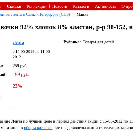
|
|
|
|
|
|
ы
Скидки
Коллекции
Новости
Каталоги
Активность
О про
азинов Лента в Санкт-Петербурге (СПб)
→ Майка
вочки 92% хлопок 8% эластан, р-р 98-152, 
Рубрика:
Товары для детей
:
Лента
c 15-05-2012 по 11-06-
2012
а:
259 руб.
199 руб.
кой:
23%
:
-
-
зине Лента по лучшей цене в период действия акции с 15-05-2012 по 1
 магазинов в
общем каталоге
, где представлены акции от ведущих магаз