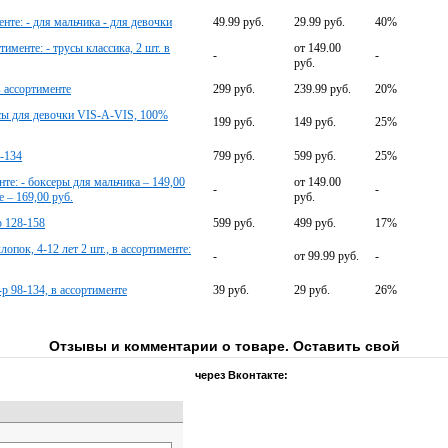
те: - для мальчика - для девочки
49.99 руб.
29.99 руб.
40%
именте: - трусы классика, 2 шт. в
от 149.00
-
-
руб.
 ассортименте
299 руб.
239.99 руб.
20%
сы для девочки VIS-A-VIS, 100%
199 руб.
149 руб.
25%
8-134
799 руб.
599 руб.
25%
нте: - боксеры для мальчика – 149,00
от 149.00
-
-
е – 169,00 руб.
руб.
р 128-158
599 руб.
499 руб.
17%
опок, 4-12 лет 2 шт., в ассортименте:
-
от 99.99 руб.
-
р 98-134, в ассортименте
39 руб.
29 руб.
26%
Отзывы и комментарии о товаре. Оставить свой
через Вконтакте: