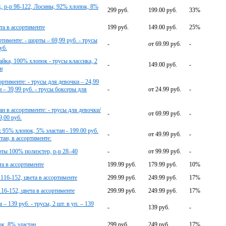
 р-р 98-122, Лосины, 92% хлопок, 8%
299 руб.
199.00 руб.
33%
та в ассортименте
199 руб.
149.00 руб.
25%
тименте: - шорты – 69,99 руб. - трусы
-
от 69.99 руб.
-
уб.
майка, 100% хлопок - трусы классика, 2
-
149.00 руб.
-
н
ортименте: - трусы для девочки – 24,99
и – 39,99 руб. - трусы боксеры для
-
от 24.99 руб.
-
ан в ассортименте: - трусы для девочки/
-
от 69.99 руб.
-
9,00 руб.
5% хлопок, 5% эластан - 199.00 руб.
-
от 49.99 руб.
-
н, в ассортименте:
ты 100% полиэстер, р-р 28–40
-
от 99.99 руб.
-
та в ассортименте
199.99 руб.
179.99 руб.
10%
116-152, цвета в ассортименте
299.99 руб.
249.99 руб.
17%
16-152, цвета в ассортименте
299.99 руб.
249.99 руб.
17%
– 139 руб. - трусы, 2 шт. в уп. – 139
-
139 руб.
-
к, 8% эластан
299 руб.
249 руб.
17%