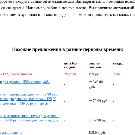
мфортно находить самые оптимальные для Вас варианты. С помощью воз
со скидками. Например, забив в поиске масло, Вы получите актуальный
жениям в хронологическом порядке. Т.е. можно прикинуть насколько т
Похожие предложения в разные периоды времени:
цена без
цена со
скидка
скидки
скидкой
8-152, в ассортименте
259 руб.
199 руб.
23%
и для девочки, 55% хлопок, 40%
от 349.00
-
-
руб.
нте: - шорты для девочки – 79,99 руб. -
 майка для девочки, мальчика – 129,00
-
от 79.99 руб.
-
ля девочки – 149,00 руб. - трусы
н, в ассортименте: - трусы для девочки,
– 129,00 руб. - майка для девочки, для
-
от 59.90 руб.
-
в ассортименте
-
199.00 руб.
-