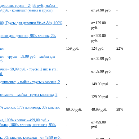
 девочки: трусы – 24,99 руб., майка –
9 руб. - комплект (майка и трусы),
-
от 24.90 руб.
-
.00, Трусы для девочки Vis-A-Vis, 100%
от 129.00
-
-
руб.
Брюки для девочки, 98% хлопок, 2%
от 299.00
-
-
руб.
тан
159 руб.
124 руб.
22%
н, - трусы – 59,99 руб. - майка для
-
от 59.99 руб.
-
уб.
и – 59,99 руб. - трусы, 2 шт. в уп.;
-
от 59.99 руб.
-
б.
ртименте:, - майка - трусы классика, 2
-
149.00 руб.
-
тименте: - майка - трусы классика, 2
-
129.00 руб.
-
 хлопок, 17% полиамид, 3% эластан,
69.00 руб.
49.99 руб.
28%
ма, 100% хлопок – 499,00 руб. -
от 499.00
тболка, 100% хлопок, леггинсы, 95%
-
-
руб.
, 5% эластан: классика – от 49,99 руб.,