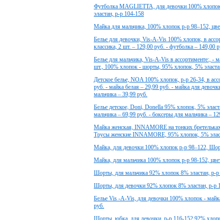
Футболка MAGLIETTA, для девочки 100% хлопок,
эластан, р-р 104-158
Майка для мальчика, 100% хлопок р-р 98–152, цве
Белье для девочки, Vis-A-Vis 100% хлопок, в ассор
классика, 2 шт. – 129,00 руб. - футболка – 149,00 р
Белье для мальчика, Vis-A-Vis в ассортименте:, - 
шт., 100% хлопок - шорты, 95% хлопок, 5% эласта
Детское белье, NOA 100% хлопок, р-р 26-34, в асс
руб. - майка белая – 29,99 руб. - майка для девочк
мальчика – 39,99 руб.
Белье детское, Doni, Donella 95% хлопок, 5% эласт
мальчика – 69,99 руб. - боксеры для мальчика – 12
Майка женская, INNAMORE на тонких бретельках 9
Трусы женские INNAMORE, 95% хлопок, 5% эласта
Майка, для девочки 100% хлопок р-р 98–122, Шор
Майка, для мальчика 100% хлопок р-р 98-152, цве
Шорты, для мальчика 92% хлопок 8% эластан, р-р 
Шорты, для девочки 92% хлопок 8% эластан, р-р 1
Белье Vis -A-Vis, для девочки 100% хлопок - майка 
руб.
Шорты, юбка, для девочки, р-р 116-152 92% хлопо