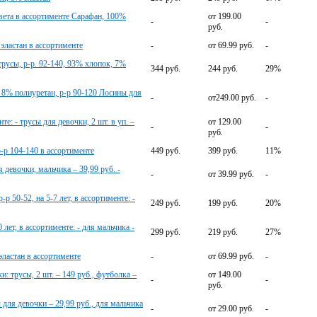
вета в ассортименте Сарафан, 100%
от 199.00
-
-
руб.
эластан в ассортименте
-
от 69.99 руб.
-
трусы, р-р. 92-140, 93% хлопок, 7%
344 руб.
244 руб.
29%
8% полиуретан, р-р 90-120 Лосины для
-
от249.00 руб.
-
е: - трусы для девочки, 2 шт. в уп. –
от 129.00
-
-
руб.
-р 104-140 в ассортименте
449 руб.
399 руб.
11%
 девочки, мальчика – 39,99 руб. -
-
от 39.99 руб.
-
р 50-52, на 5-7 лет, в ассортименте: -
249 руб.
199 руб.
20%
лет, в ассортименте: - для мальчика -
299 руб.
219 руб.
27%
эластан в ассортименте
-
от 69.99 руб.
-
и: трусы, 2 шт. – 149 руб., футболка –
от 149.00
-
-
руб.
для девочки – 29,99 руб., для мальчика
-
от 29.00 руб.
-