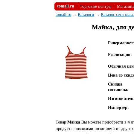
tomall.ru
|
|
Торговые центры
Магазин
tomall.ru
→
Каталоги
→
Каталог сети маг
Майка, для де
Гипермаркет
Реализация:
Обычная цен
Цена со скид
Скидка
составила:
Изготовитель
Импортер:
Товар
Майка
Вы можете приобрести в мага
продукт с похожими позициями от других