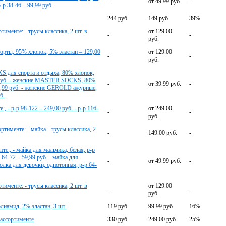
-
от 49.99 руб.
-
-р 38-46 – 99,99 руб.
244 руб.
149 руб.
39%
тименте: - трусы классика, 2 шт. в
от 129.00
-
-
руб.
шорты, 95% хлопок, 5% эластан – 129,00
от 129.00
-
-
руб.
S для спорта и отдыха, 80% хлопок,
99 руб. - женские MASTER SOCKS, 80%
-
от 39.99 руб.
-
49,99 руб. - женские GEROLD ажурные,
б.
 - р-р 98-122 – 249,00 руб. - р-р 116-
от 249.00
-
-
руб.
ртименте: - майка - трусы классика, 2
-
149.00 руб.
-
те:, - майка для мальчика, белая, р-р
 64-72 – 59,99 руб. - майка для
-
от 49.99 руб.
-
олка для девочки, однотонная, р-р 64-
тименте: - трусы классика, 2 шт. в
от 129.00
-
-
руб.
иамид, 2% эластан, 3 шт.
119 руб.
99.99 руб.
16%
 ассортименте
330 руб.
249.00 руб.
25%