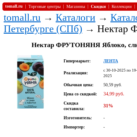
tomall.ru
|
|
|
|
|
Торговые центры
Магазины
Скидки
Коллекции
tomall.ru
→
Каталоги
→
Катал
Петербурге (СПб)
→ Нектар 
Нектар ФРУТОНЯНЯ Яблоко, слива
Гипермаркет:
ЛЕНТА
c 30-10-2025 по 19
Реализация:
2025
Обычная цена:
50,59 руб.
34,99 руб.
Цена со скидкой:
Скидка
31%
составила:
Изготовитель:
-
Импортер:
-