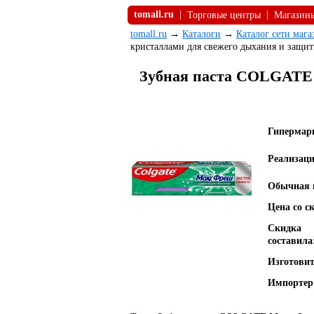
tomall.ru
|
|
Торговые центры
Магазин
tomall.ru
→
Каталоги
→
Каталог сети маг
кристаллами для свежего дыхания и защит
Зубная паста COLGATE 
Гипермар
Реализаци
Обычная 
Цена со с
Скидка
составила
Изготовит
Импортер