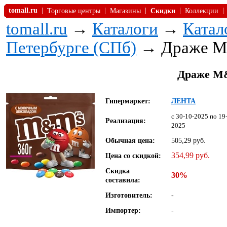
tomall.ru
|
|
|
|
|
Торговые центры
Магазины
Скидки
Коллекции
tomall.ru
→
Каталоги
→
Катал
Петербурге (СПб)
→ Драже M
Драже M
Гипермаркет:
ЛЕНТА
c 30-10-2025 по 19
Реализация:
2025
Обычная цена:
505,29 руб.
354,99 руб.
Цена со скидкой:
Скидка
30%
составила:
Изготовитель:
-
Импортер:
-