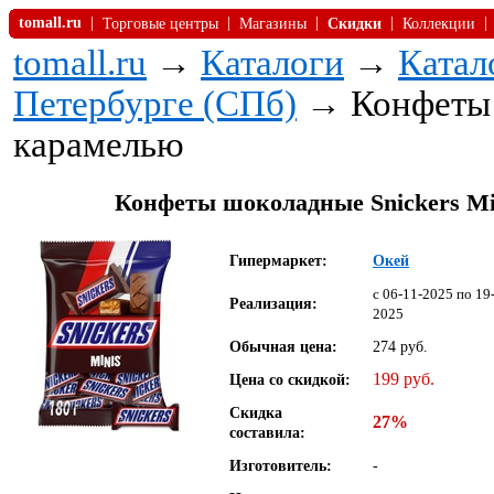
tomall.ru
|
|
|
|
|
Торговые центры
Магазины
Скидки
Коллекции
tomall.ru
→
Каталоги
→
Катал
Петербурге (СПб)
→ Конфеты ш
карамелью
Конфеты шоколадные Snickers Min
Гипермаркет:
Окей
c 06-11-2025 по 19
Реализация:
2025
Обычная цена:
274 руб.
199 руб.
Цена со скидкой:
Скидка
27%
составила:
Изготовитель:
-