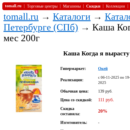
tomall.ru
|
|
|
|
|
Торговые центры
Магазины
Скидки
Коллекции
tomall.ru
→
Каталоги
→
Катал
Петербурге (СПб)
→ Каша Когд
мес 200г
Каша Когда я вырасту
Гипермаркет:
Окей
c 06-11-2025 по 19
Реализация:
2025
Обычная цена:
139 руб.
111 руб.
Цена со скидкой:
Скидка
20%
составила:
Изготовитель:
-