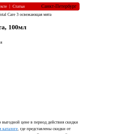
Санкт-Петербург
|
екте
Статьи
otal Care 3 освежающая мята
та, 100мл
я
о выгодной цене в период действия скидки
 каталоге
, где представлены скидки от