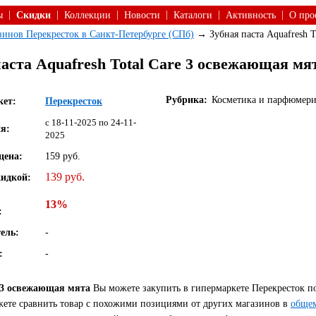
|
|
|
|
|
|
ы
Скидки
Коллекции
Новости
Каталоги
Активность
О про
азинов Перекресток в Санкт-Петербурге (СПб)
→ Зубная паста Aquafresh T
аста Aquafresh Total Care 3 освежающая мя
Рубрика:
Косметика и парфюмери
кет:
Перекресток
c 18-11-2025 по 24-11-
я:
2025
цена:
159 руб.
139 руб.
кидкой:
13%
:
ель:
-
:
-
e 3 освежающая мята
Вы можете закупить в гипермаркете Перекресток п
ожете сравнить товар с похожими позициями от других магазинов в
общем