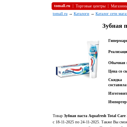
tomall.ru
|
|
Торговые центры
Магазин
tomall.ru
→
Каталоги
→
Каталог сети маг
Зубная п
Гипермар
Реализаци
Обычная 
Цена со с
Скидка
составила
Изготовит
Импортер
Товар
Зубная паста Aquafresh Total Car
с 18-11-2025 по 24-11-2025. Также Вы см