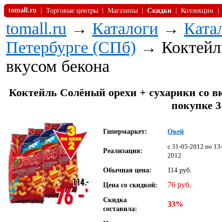
tomall.ru
|
|
|
|
|
Торговые центры
Магазины
Скидки
Коллекции
tomall.ru
→
Каталоги
→
Ката
Петербурге (СПб)
→ Коктейль
вкусом бекона
Коктейль Солёный орехи + сухарики со вку
покупке 3
Гипермаркет:
Окей
c 31-05-2012 по 13
Реализация:
2012
Обычная цена:
114 руб.
76 руб.
Цена со скидкой:
Скидка
33%
составила: