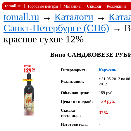
tomall.ru
|
|
|
|
|
Торговые центры
Магазины
Скидки
Коллекции
tomall.ru
→
Каталоги
→
Ката
Санкт-Петербурге (СПб)
→ В
красное сухое 12%
Вино САНДЖОВЕЗЕ РУБИКО
Гипермаркет:
Карусель
c 31-05-2012 по 06
Реализация:
2012
Обычная цена:
189 руб.
129 руб.
Цена со скидкой:
Скидка
32%
составила:
Изготовитель:
-