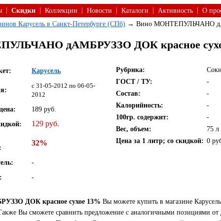
|
|
|
|
|
|
ы
Скидки
Коллекции
Новости
Каталоги
Активность
О про
зинов Карусель в Санкт-Петербурге (СПб)
→ Вино МОНТЕПУЛЬЧАНО дАМ
УЛЬЧАНО дАМБРУЗЗО ДОК красное сухое 
Рубрика:
Соки
кет:
Карусель
ГОСТ / ТУ:
-
c 31-05-2012 по 06-05-
я:
Состав:
-
2012
Калорийность:
-
цена:
189 руб.
100гр. содержит:
-
129 руб.
кидкой:
Вес, объем:
75 л
Цена за 1 литр; со скидкой:
0 ру
32%
:
ель:
-
:
-
ЗЗО ДОК красное сухое 13%
Вы можете купить в магазине Карусель
 Также Вы сможете сравнить предложение с аналогичными позициями от