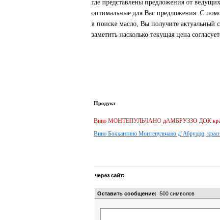
где представлены предложения от ведущих
оптимальные для Вас предложения. С пом
в поиске масло, Вы получите актуальный 
заметить насколько текущая цена согласуе
Продукт
Вино МОНТЕПУЛЬЧАНО дАМБРУЗЗО ДОК красное
Вино Боккантино Монтепульчано д’Абруццо, красно
через сайт:
Оставить сообщение:
500
символов