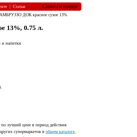
Санкт-Петербург
|
екте
Статьи
БРУЗЗО ДОК красное сухое 13%
13%, 0.75 л.
 и напитки
б.
 по лучшей цене в период действия
 других супермаркетов в
общем каталоге
,