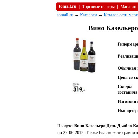
tomall.ru
|
|
Торговые центры
Магазин
tomall.ru
→
Каталоги
→
Каталог сети маг
Вино Казельеро
Гипермар
Реализаци
Обычная 
Цена со с
Скидка
составила
Изготовит
Импортер
Продукт
Вино Казельеро Дель Дьябло К
по 27-06-2012. Также Вы сможете сравнит