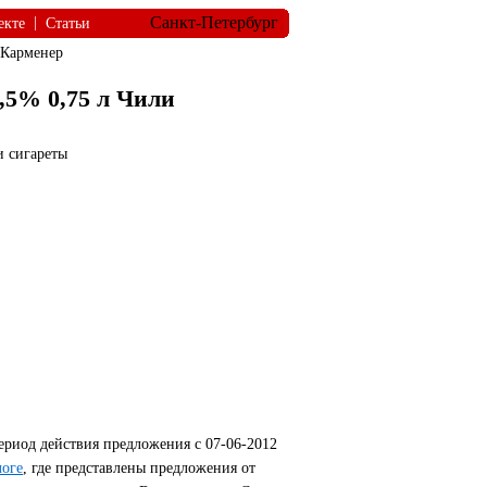
Санкт-Петербург
|
екте
Статьи
 Карменер
,5% 0,75 л Чили
и сигареты
ериод действия предложения с 07-06-2012
логе
, где представлены предложения от