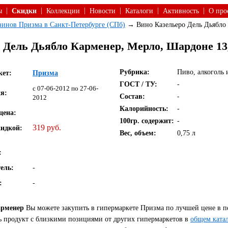
|
|
|
|
|
|
ы
Скидки
Коллекции
Новости
Каталоги
Активность
О про
азинов Призма в Санкт-Петербурге (СПб)
→ Вино Казельеро Дель Дьябло
 Дель Дьябло Карменер, Мерло, Шардоне 13
Рубрика:
Пиво, алкоголь 
кет:
Призма
ГОСТ / ТУ:
-
c 07-06-2012 по 27-06-
я:
Состав:
-
2012
Калорийность:
-
цена:
100гр. содержит:
-
319 руб.
кидкой:
Вес, объем:
0,75 л
:
ель:
-
:
-
арменер
Вы можете закупить в гипермаркете Призма по лучшей цене в п
ь продукт с близкими позициями от других гипермаркетов в
общем ката