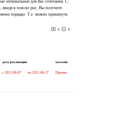
ые оптимальные для Вас сочетания. С
 введя в поиске рис, Вы получите
емени порядке. Т.е. можно прикинуть
0
0
дата реализации
магазин
c 2012-06-07
по 2012-06-27
Призма