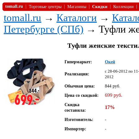
tomall.ru
|
|
|
|
|
Торговые центры
Магазины
Скидки
Коллекции
tomall.ru
→
Каталоги
→
Катал
Петербурге (СПб)
→ Туфли жен
Туфли женские текстил
Гипермаркет:
Окей
c 28-06-2012 по 11
Реализация:
2012
Обычная цена:
844 руб.
699 руб.
Цена со скидкой:
Скидка
17%
составила:
Изготовитель:
-
Импортер:
-