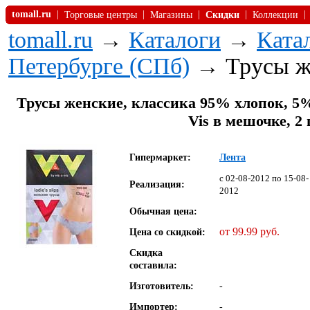
tomall.ru
|
|
|
|
|
Торговые центры
Магазины
Скидки
Коллекции
tomall.ru
→
Каталоги
→
Ката
Петербурге (СПб)
→ Трусы ж
Трусы женские, классика 95% хлопок, 5% э
Vis в мешочке, 2 
Гипермаркет:
Лента
c 02-08-2012 по 15-08-
Реализация:
2012
Обычная цена:
от 99.99 руб.
Цена со скидкой:
Скидка
составила:
Изготовитель:
-
Импортер:
-