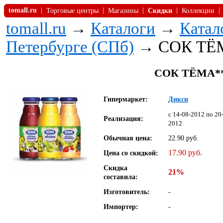
tomall.ru
|
|
|
|
|
Торговые центры
Магазины
Скидки
Коллекции
tomall.ru
→
Каталоги
→
Катал
Петербурге (СПб)
→ СОК ТЁМА
СОК ТЁМА***
Гипермаркет:
Дикси
c 14-08-2012 по 20
Реализация:
2012
Обычная цена:
22.90 руб.
17.90 руб.
Цена со скидкой:
Скидка
21%
составила:
Изготовитель:
-
Импортер:
-