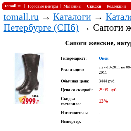
tomall.ru
|
|
|
|
|
Торговые центры
Магазины
Скидки
Коллекции
tomall.ru
→
Каталоги
→
Катал
Петербурге (СПб)
→ Сапоги ж
Сапоги женские, нату
Гипермаркет:
Окей
c 27-10-2011 по 09
Реализация:
2011
Обычная цена:
3444 руб.
2999 руб.
Цена со скидкой:
Скидка
13%
составила:
Изготовитель:
-
Импортер:
-