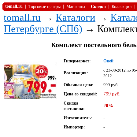
tomall.ru
|
|
|
|
|
Торговые центры
Магазины
Скидки
Коллекции
tomall.ru
→
Каталоги
→
Катал
Петербурге (СПб)
→ Комплект 
Комплект постельного белья
Гипермаркет:
Окей
c 23-08-2012 по 05
Реализация:
2012
Обычная цена:
999 руб.
799 руб.
Цена со скидкой:
Скидка
20%
составила:
Изготовитель:
-
Импортер:
-