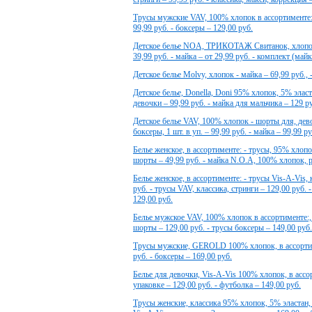
Трусы мужские VAV, 100% хлопок в ассортименте:, 
99,99 руб. - боксеры – 129,00 руб.
Детское белье NOA, ТРИКОТАЖ Свитанок, хлопок, 
39,99 руб. - майка – от 29,99 руб. - комплект (майк
Детское белье Molvy, хлопок - майка – 69,99 руб., -
Детское белье, Donella, Doni 95% хлопок, 5% эласта
девочки – 99,99 руб. - майка для мальчика – 129 р
Детское белье VAV, 100% хлопок - шорты для, девочк
боксеры, 1 шт. в уп. – 99,99 руб. - майка – 99,99 ру
Белье женское, в ассортименте: - трусы, 95% хлопок
шорты – 49,99 руб. - майка N.O.A, 100% хлопок, р
Белье женское, в ассортименте: - трусы Vis-A-Vis, 
руб. - трусы VAV, классика, стринги – 129,00 руб.
129,00 руб.
Белье мужское VAV, 100% хлопок в ассортименте:, 
шорты – 129,00 руб. - трусы боксеры – 149,00 руб.
Трусы мужские, GEROLD 100% хлопок, в ассортим
руб. - боксеры – 169,00 руб.
Белье для девочки, Vis-A-Vis 100% хлопок, в ассор
упаковке – 129,00 руб. - футболка – 149,00 руб.
Трусы женские, классика 95% хлопок, 5% эластан, в