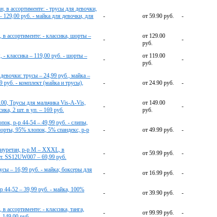
н, в ассортименте: - трусы для девочки,
– 129,00 руб. - майка для девочки, для
-
от 59.90 руб.
-
 в ассортименте: - классика, шорты –
от 129.00
-
-
руб.
- классика – 119,00 руб. - шорты –
от 119.00
-
-
руб.
 девочки: трусы – 24,99 руб., майка –
9 руб. - комплект (майка и трусы),
-
от 24.90 руб.
-
.00, Трусы для мальчика Vis-A-Vis,
от 149.00
-
-
ика, 2 шт. в уп. – 169 руб.
руб.
ок, р-р 44-54 – 49,99 руб. - слипы,
 шорты, 95% хлопок, 5% спандекс, р-р
-
от 49.99 руб.
-
уретан, р-р M – XXXL, в
-
от 59.99 руб.
-
рт. SS12UW007 – 69,99 руб.
усы – 16,99 руб. - майка; боксеры для
-
от 16.99 руб.
-
р 44-52 – 39,99 руб. - майка, 100%
-
от 39.90 руб.
-
в ассортименте: - классика, танга,
-
от 99.99 руб.
-
– 149,00 руб.