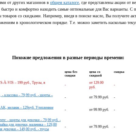
ями от других магазинов в
общем каталоге
, где представлены акции от 
т быстро и комфортно находить самые оптимальные для Вас варианты. С
 товаров со скидками. Например, введя в поиске масло, Вы получите ак
ениям в хронологическом порядке. Т.е. можно заметить насколько теку
Похожие предложения в разные периоды времени:
цена без
цена со
скидка
скидки
скидкой
S-À-VIS – 199 руб., Трусы, в
от 129.00
-
-
руб.
- классика – 79,99 руб. - шорты –
-
от 79.99 руб.
-
AHAK, меланж – 129руб. Утепленное
-
от 99.99 руб.
-
нте: - шорты для девочки – 79,99 руб. -
 майка для девочки, мальчика – 129,00
-
от 79.99 руб.
-
ля девочки – 149,00 руб. - трусы