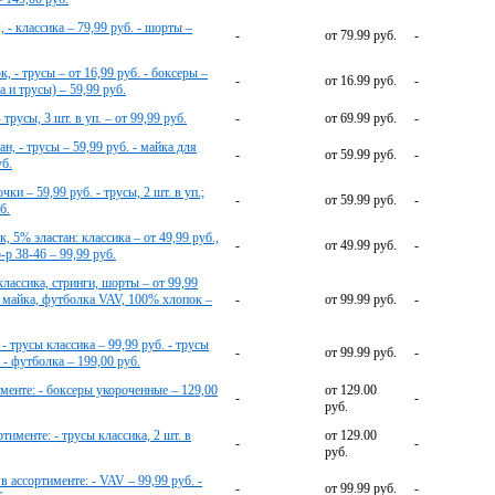
- классика – 79,99 руб. - шорты –
-
от 79.99 руб.
-
- трусы – от 16,99 руб. - боксеры –
-
от 16.99 руб.
-
а и трусы) – 59,99 руб.
 трусы, 3 шт. в уп. – от 99,99 руб.
-
от 69.99 руб.
-
н, - трусы – 59,99 руб. - майка для
-
от 59.99 руб.
-
уб.
и – 59,99 руб. - трусы, 2 шт. в уп.;
-
от 59.99 руб.
-
б.
, 5% эластан: классика – от 49,99 руб.,
-
от 49.99 руб.
-
-р 38-46 – 99,99 руб.
классика, стринги, шорты – от 99,99
 - майка, футболка VAV, 100% хлопок –
-
от 99.99 руб.
-
- трусы классика – 99,99 руб. - трусы
-
от 99.99 руб.
-
 - футболка – 199,00 руб.
енте: - боксеры укороченные – 129,00
от 129.00
-
-
руб.
тименте: - трусы классика, 2 шт. в
от 129.00
-
-
руб.
 ассортименте: - VAV – 99,99 руб. -
-
от 99.99 руб.
-