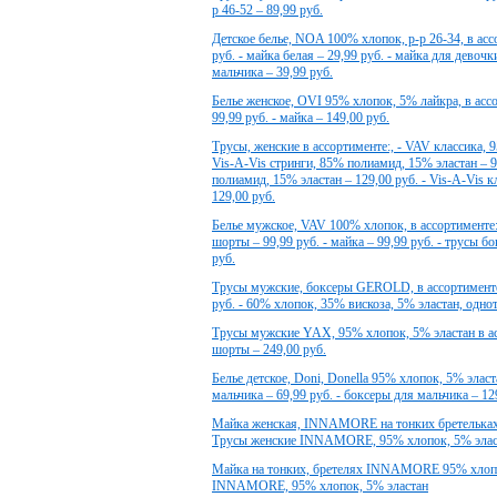
р 46-52 – 89,99 руб.
Детское белье, NOA 100% хлопок, р-р 26-34, в асс
руб. - майка белая – 29,99 руб. - майка для девочк
мальчика – 39,99 руб.
Белье женское, OVI 95% хлопок, 5% лайкра, в ассо
99,99 руб. - майка – 149,00 руб.
Трусы, женские в ассортименте:, - VAV классика, 9
Vis-A-Vis стринги, 85% полиамид, 15% эластан – 9
полиамид, 15% эластан – 129,00 руб. - Vis-A-Vis к
129,00 руб.
Белье мужское, VAV 100% хлопок, в ассортименте: 
шорты – 99,99 руб. - майка – 99,99 руб. - трусы бо
руб.
Трусы мужские, боксеры GEROLD, в ассортименте:
руб. - 60% хлопок, 35% вискоза, 5% эластан, одно
Трусы мужские YAX, 95% хлопок, 5% эластан в ассо
шорты – 249,00 руб.
Белье детское, Doni, Donella 95% хлопок, 5% эласт
мальчика – 69,99 руб. - боксеры для мальчика – 12
Майка женская, INNAMORE на тонких бретельках 9
Трусы женские INNAMORE, 95% хлопок, 5% эласта
Майка на тонких, бретелях INNAMORE 95% хлопок
INNAMORE, 95% хлопок, 5% эластан