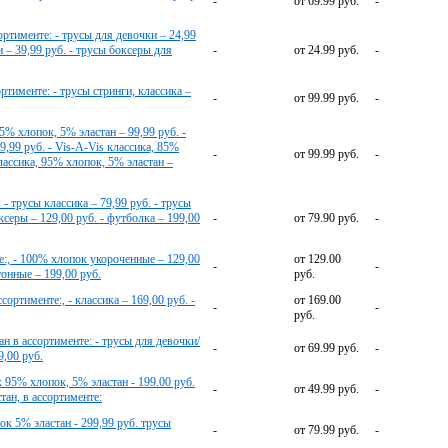
-
от 69.99 руб.
-
ортименте: - трусы для девочки – 24,99
и – 39,99 руб. - трусы боксеры для
-
от 24.99 руб.
-
ртименте: - трусы стринги, классика –
-
от 99.99 руб.
-
5% хлопок, 5% эластан – 99,99 руб. -
9,99 руб. - Vis-A-Vis классика, 85%
-
от 99.99 руб.
-
ласcика, 95% хлопок, 5% эластан –
- трусы классика – 79,99 руб. - трусы
ксеры – 129,00 руб. - футболка – 199,00
-
от 79.90 руб.
-
, - 100% хлопок укороченные – 129,00
от 129.00
-
-
тонные – 199,00 руб.
руб.
ртименте:, - классика – 169,00 руб. -
от 169.00
-
-
руб.
ан в ассортименте: - трусы для девочки/
-
от 69.99 руб.
-
9,00 руб.
5% хлопок, 5% эластан - 199.00 руб.
-
от 49.99 руб.
-
н, в ассортименте:
 5% эластан - 299,99 руб. трусы
-
от 79.99 руб.
-