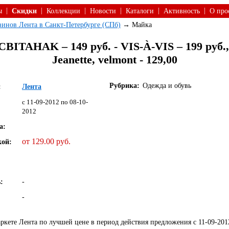
|
|
|
|
|
|
ы
Скидки
Коллекции
Новости
Каталоги
Активность
О про
азинов Лента в Санкт-Петербурге (СПб)
→ Майка
CBITAHAK – 149 руб. - VIS-À-VIS – 199 руб.,
Jeanette, velmont - 129,00
Рубрика:
Одежда и обувь
:
Лента
c 11-09-2012 по 08-10-
2012
а:
от 129.00 руб.
кой:
:
-
-
кете Лента по лучшей цене в период действия предложения с 11-09-201