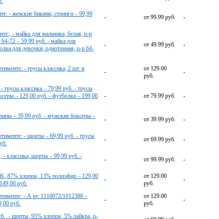
б.
е: - женские бикини, стринги – 99,99
-
от 99.99 руб.
-
те:, - майка для мальчика, белая, р-р
 64-72 – 59,99 руб. - майка для
-
от 49.99 руб.
-
олка для девочки, однотонная, р-р 64-
тименте: - трусы классика, 2 шт. в
от 129.00
-
-
руб.
- трусы классика – 79,99 руб. - трусы
ксеры – 129,00 руб. - футболка – 199,00
-
от 79.99 руб.
-
липы – 39,99 руб. - мужские боксеры –
-
от 39.99 руб.
-
тименте: - шорты – 69,99 руб. - трусы
-
от 69.99 руб.
-
уб.
- классика, шорты – 99,99 руб. -
-
от 99.99 руб.
-
AK, 87% хлопок, 13% полиэфир – 129,00
от 129.00
-
-
149,00 руб.
руб.
именте: - А рт. 1110072/1012388 –
от 129.00
-
-
9,00 руб.
руб.
уб., - шорты, 95% хлопок, 5% лайкра, р-