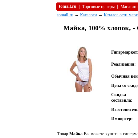
tomall.ru
|
|
Торговые центры
Магазин
tomall.ru
→
Каталоги
→
Каталог сети маг
Майка, 100% хлопок, - 
Гипермаркет
Реализация:
Обычная цен
Цена со скид
Скидка
составила:
Изготовитель
Импортер:
Товар
Майка
Вы можете купить в гипермар