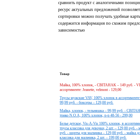
сравнить продукт с аналогичными позици
ресурс актуальных предложений позволяе
сортировки можно получать удобные карты
содержится информация по схожим предлож
зависимостью
Товар
Майка, 100% хлопок, - CBITAHAK – 149 руб. - VI
ассортименте: Jeanette, velmont - 129,00
Трусы мужские VAV, 100% хлопок в ассортименте:, 
99,99 руб. - боксеры – 129,00 руб.
Майка, хлопок, - тельняшка – 99,99 руб. - CBIT
трико N.O.A, 100% хлопок, р-р 48-56 - 299,00
Белье детское, Vis-A-Vis 100% хлопок, в ассортиме
трусы классика для девочки, 2 шт. – 129,00 руб. -
руб. - шорты для мальчика – 129,00 руб. - майка д
классика для мальчика, 2 шт. – 199,00 руб.