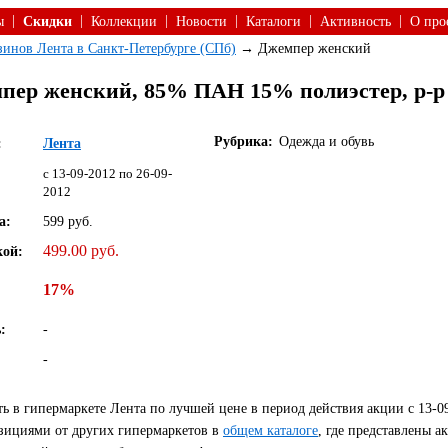
|
|
|
|
|
|
ы
Скидки
Коллекции
Новости
Каталоги
Активность
О про
азинов Лента в Санкт-Петербурге (СПб)
→ Джемпер женский
пер женский, 85% ПАН 15% полиэстер, р-р 
Рубрика:
Одежда и обувь
:
Лента
c 13-09-2012 по 26-09-
2012
а:
599 руб.
499.00 руб.
кой:
17%
:
-
-
 в гипермаркете Лента по лучшей цене в период действия акции с 13-0
зициями от других гипермаркетов в
общем каталоге
, где представлены 