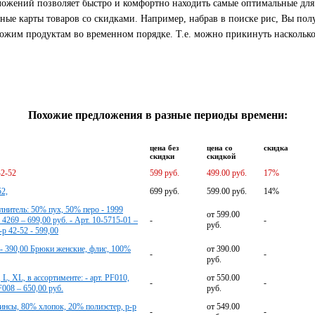
дложений позволяет быстро и комфортно находить самые оптимальные дл
ные карты товаров со скидками. Например, набрав в поиске рис, Вы пол
жим продуктам во временном порядке. Т.е. можно прикинуть насколько 
Похожие предложения в разные периоды времени:
цена без
цена со
скидка
скидки
скидкой
42-52
599 руб.
499.00 руб.
17%
2,
699 руб.
599.00 руб.
14%
лнитель: 50% пух, 50% перо - 1999
от 599.00
4269 – 699,00 руб. - Арт. 10-5715-01 –
-
-
руб.
р 42-52 - 599,00
 - 390,00 Брюки женские, флис, 100%
от 390.00
-
-
руб.
L, XL, в ассортименте: - арт. PF010,
от 550.00
-
-
F008 – 650,00 руб.
руб.
нсы, 80% хлопок, 20% полиэстер, р-р
от 549.00
-
-