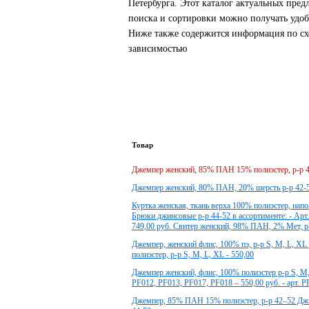
Петербурга. Этот каталог актуальных пре
поиска и сортировки можно получать удоб
Ниже также содержится информация по схо
зависимостью
Товар
Джемпер женский, 85% ПАН 15% полиэстер, р-р 
Джемпер женский, 80% ПАН, 20% шерсть р-р 42-5
Куртка женская, ткань верха 100% полиэстер, напо
Брюки джинсовые р-р 44-52 в ассортименте: - Арт. 
749,00 руб. Свитер женский, 98% ПАН, 2% Мет, р-
Джемпер, женский флис, 100% пэ, р-р S, M, L, XL
полиэстер, р-р S, M, L, XL - 550,00
Джемпер женский, флис, 100% полиэстер р-р S, M, 
PF012, PF013, PF017, PF018 – 550,00 руб. - арт. P
Джемпер, 85% ПАН 15% полиэстер, р-р 42–52 Джи