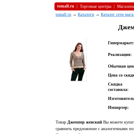
tomall.ru
|
|
Торговые центры
Магазин
tomall.ru
→
Каталоги
→
Каталог сети маг
Джем
Гипермаркет
Реализация:
Обычная цен
Цена со скид
Скидка
составила:
Изготовитель
Импортер:
Товар
Джемпер женский
Вы можете купить
сравнить предложение с аналогичными по