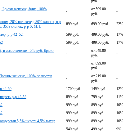
руб.
2, Брюки женские, флис, 100%
от 599.00
-
-
руб.
оном, 20% полиэстер, 80% хлопок, р-р
899 руб.
699.00 руб.
22%
, 35% хлопок, р-р S, M, L
ер, р-р 42–52,
599 руб.
499.00 руб.
17%
52
599 руб.
499.00 руб.
17%
, в ассортименте - 549 руб. Брюки
от 549.00
-
-
руб.
от 899.00
-
-
руб.
 Лосины женские, 100% полиэстер
от 219.00
-
-
руб.
р 42-50
1700 руб.
1499 руб.
12%
ерсть р-р 42-52
899 руб.
799 руб.
11%
52
999 руб.
899 руб.
10%
52
999 руб.
899 руб.
10%
лиуретан 5,5% шерсть 4,5% махер
999 руб.
899 руб.
10%
549 руб.
499 руб.
9%