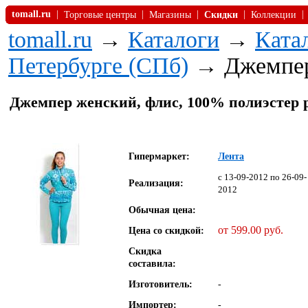
tomall.ru
|
|
|
|
|
Торговые центры
Магазины
Скидки
Коллекции
tomall.ru
→
Каталоги
→
Ката
Петербурге (СПб)
→ Джемпер
Джемпер женский, флис, 100% полиэстер р
Гипермаркет:
Лента
c 13-09-2012 по 26-09-
Реализация:
2012
Обычная цена:
от 599.00 руб.
Цена со скидкой:
Скидка
составила:
Изготовитель:
-
Импортер:
-