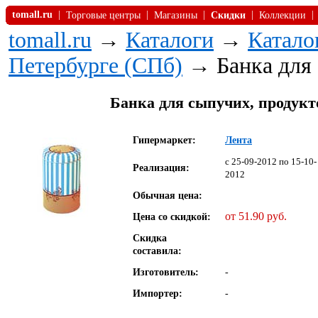
tomall.ru
|
|
|
|
|
Торговые центры
Магазины
Скидки
Коллекции
tomall.ru
→
Каталоги
→
Катало
Петербурге (СПб)
→ Банка для
Банка для сыпучих, продуктов -
Гипермаркет:
Лента
c 25-09-2012 по 15-10-
Реализация:
2012
Обычная цена:
от 51.90 руб.
Цена со скидкой:
Скидка
составила:
Изготовитель:
-
Импортер:
-