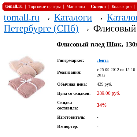
tomall.ru
|
|
|
|
|
Торговые центры
Магазины
Скидки
Коллекции
tomall.ru
→
Каталоги
→
Катало
Петербурге (СПб)
→ Флисовый
Флисовый плед Шик, 130х1
Гипермаркет:
Лента
c 25-09-2012 по 15-10-
Реализация:
2012
Обычная цена:
439 руб.
289.00 руб.
Цена со скидкой:
Скидка
34%
составила:
Изготовитель:
-
Импортер:
-