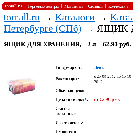
tomall.ru
|
|
|
|
|
Торговые центры
Магазины
Скидки
Коллекции
tomall.ru
→
Каталоги
→
Ката
Петербурге (СПб)
→ ЯЩИК 
ЯЩИК ДЛЯ ХРАНЕНИЯ, - 2 л – 62,90 руб. - 5
Гипермаркет:
Лента
c 25-09-2012 по 15-10-
Реализация:
2012
Обычная цена:
от 62.90 руб.
Цена со скидкой:
Скидка
составила:
Изготовитель:
-
Импортер:
-