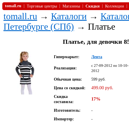
tomall.ru
|
|
|
|
|
Торговые центры
Магазины
Скидки
Коллекции
tomall.ru
→
Каталоги
→
Катало
Петербурге (СПб)
→ Платье
Платье, для девочки 
Гипермаркет:
Лента
c 27-09-2012 по 10-10-
Реализация:
2012
Обычная цена:
599 руб.
499.00 руб.
Цена со скидкой:
Скидка
17%
составила:
Изготовитель:
-
Импортер:
-