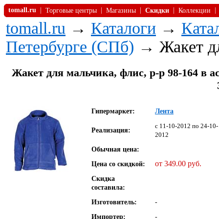
tomall.ru
|
|
|
|
|
Торговые центры
Магазины
Скидки
Коллекции
tomall.ru
→
Каталоги
→
Ката
Петербурге (СПб)
→ Жакет дл
Жакет для мальчика, флис, р-р 98-164 в асс
Гипермаркет:
Лента
c 11-10-2012 по 24-10-
Реализация:
2012
Обычная цена:
от 349.00 руб.
Цена со скидкой:
Скидка
составила:
Изготовитель:
-
Импортер:
-