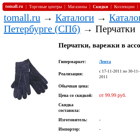
tomall.ru
|
|
|
|
|
Торговые центры
Магазины
Скидки
Коллекции
tomall.ru
→
Каталоги
→
Катало
Петербурге (СПб)
→ Перчатки
Перчатки, варежки в ассор
Гипермаркет:
Лента
c 17-11-2011 по 30-11-
Реализация:
2011
Обычная цена:
от 99.99 руб.
Цена со скидкой:
Скидка
составила:
Изготовитель:
-
Импортер:
-