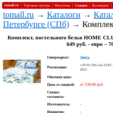
tomall.ru
|
|
|
|
|
Торговые центры
Магазины
Скидки
Коллекции
tomall.ru
→
Каталоги
→
Ката
Петербурге (СПб)
→ Комплек
Комплект, постельного белья HOME CLUB,
649 руб. - евро – 
Гипермаркет:
Лента
c 05-01-2012 по 23-01-
Реализация:
2012
Обычная цена:
от 539.00 руб.
Цена со скидкой:
Скидка
составила:
Изготовитель:
-
Импортер:
-