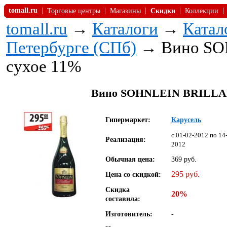
tomall.ru
|
|
|
|
|
Торговые центры
Магазины
Скидки
Коллекции
tomall.ru
→
Каталоги
→
Катал
Петербурге (СПб)
→ Вино SOH
сухое 11%
Вино SOHNLEIN BRILLANT 
Гипермаркет:
Карусель
c 01-02-2012 по 14
Реализация:
2012
Обычная цена:
369 руб.
295 руб.
Цена со скидкой:
Скидка
20%
составила:
Изготовитель:
-