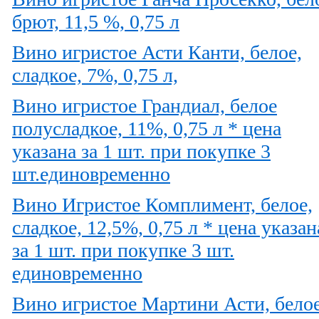
брют, 11,5 %, 0,75 л
Вино игристое Асти Канти, белое,
сладкое, 7%, 0,75 л,
Вино игристое Грандиал, белое
полусладкое, 11%, 0,75 л * цена
указана за 1 шт. при покупке 3
шт.единовременно
Вино Игристое Комплимент, белое,
сладкое, 12,5%, 0,75 л * цена указан
за 1 шт. при покупке 3 шт.
единовременно
Вино игристое Мартини Асти, белое