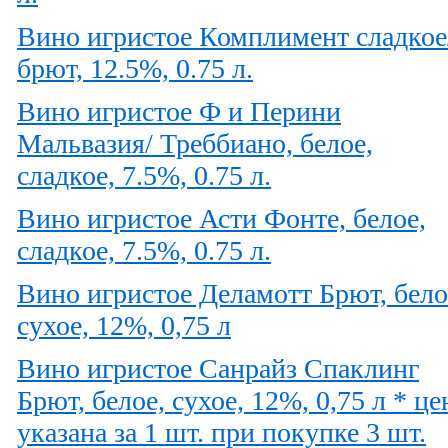
Вино игристое Комплимент сладкое
брют, 12.5%, 0.75 л.
Вино игристое Ф и Перини
Мальвазия/ Треббиано, белое,
сладкое, 7.5%, 0.75 л.
Вино игристое Асти Фонте, белое,
сладкое, 7.5%, 0.75 л.
Вино игристое Деламотт Брют, бело
сухое, 12%, 0,75 л
Вино игристое Санрайз Спаклинг
Брют, белое, сухое, 12%, 0,75 л * це
указана за 1 шт. при покупке 3 шт.