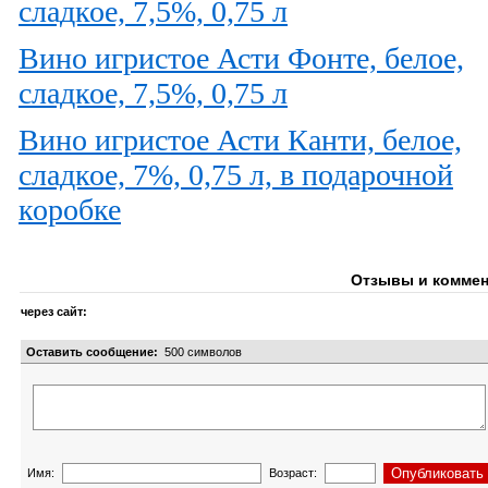
сладкое, 7,5%, 0,75 л
Вино игристое Асти Фонте, белое,
сладкое, 7,5%, 0,75 л
Вино игристое Асти Канти, белое,
сладкое, 7%, 0,75 л, в подарочной
коробке
Отзывы и коммен
через сайт:
Оставить сообщение:
500
символов
Имя:
Возраст: