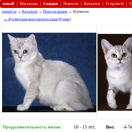
tomall
|
Магазины
|
Скидки
|
Новости
|
Каталоги
|
О проекте
|
С
tomall.ru
→
Каталоги
→
Породы кошек
→ Бурмилла
← Бурмезская короткошерстная (бурма)
10 - 15 лет,
4-7к
Продолжительность жизни:
Вес: