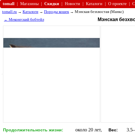
tomall
|
Магазины
|
Скидки
|
Новости
|
Каталоги
|
О проекте
|
С
tomall.ru
→
Каталоги
→
Породы кошек
→ Мэнская безхвостая (Манкс)
Мэнская безхво
← Меконгский бобтейл
около 20 лет,
3.5–
Продолжительность жизни:
Вес: