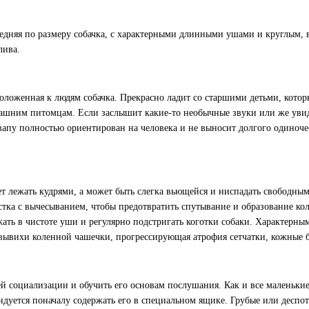
средняя по размеру собачка, с характерными длинными ушами и круглым,
лива.
положенная к людям собачка. Прекрасно ладит со старшими детьми, котор
ашним питомцам. Если заслышит какие-то необычные звуки или же увиди
вапу полностью ориентирован на человека и не выносит долгого одиночес
т лежать кудрями, а может быть слегка вьющейся и ниспадать свободным
тка с вычесыванием, чтобы предотвратить спутывание и образование кол
ать в чистоте уши и регулярно подстригать коготки собаки. Характерны
, вывихи коленной чашечки, прогрессирующая атрофия сетчатки, кожные 
й социализации и обучить его основам послушания. Как и все маленькие
ендуется поначалу содержать его в специальном ящике. Грубые или десп