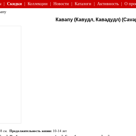
ы
|
Скидки
|
Коллекции
|
Новости
|
Каталоги
|
Активность
|
О про
апу
Кавапу (Кавудл, Кавадудл) (Cava
38 см.
Продолжительность жизни:
10-14 лет