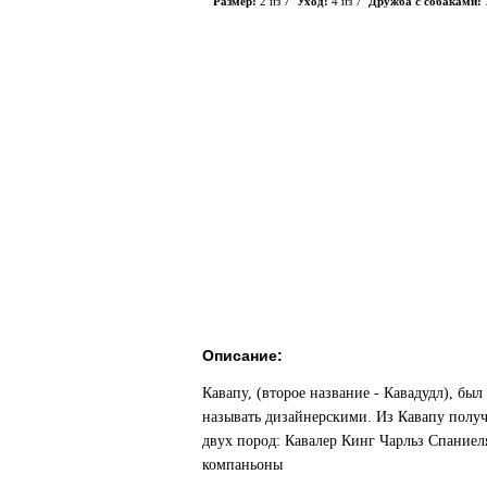
Размер:
2 из 7
Уход:
4 из 7
Дружба с собаками:
Описание:
Кавапу, (второе название - Кавадудл), бы
называть дизайнерскими. Из Кавапу получ
двух пород: Кавалер Кинг Чарльз Спаниел
компаньоны