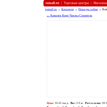
tomall.ru
|
Торговые центры
|
Магазин
tomall.ru
→
Каталоги
→
Породы собак
→ Кав
← Кавалер Кинг Чарльз Спаниель
Цена:
10-45 тыс.р.
Вес:
3-9 кг.
Рост в холке:
28-