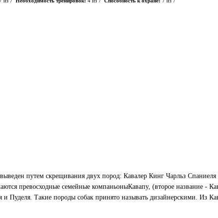
7 из 7
Необходимость тренировок:
4 из 7
Способность к охране:
7 из 7
л выведен путем скрещивания двух пород: Кавалер Кинг Чарльз Спаниеля
аются превосходные семейные компаньоныКавапу, (второе название - Ка
я и Пуделя. Такие породы собак принято называть дизайнерскими. Из К